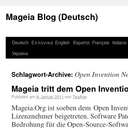
Mageia Blog (Deutsch)
Deutsch
Ελληνικά
English
Español
Français
Italiano
Україна
Open Invention N
Schlagwort-Archive:
Mageia tritt dem Open Inventi
Publiziert am
9. Januar 2011
von
TeaAge
Mageia.Org ist soeben dem Open Invent
Lizenznehmer beigetreten. Software Pate
Bedrohung für die Open-Source-Softw