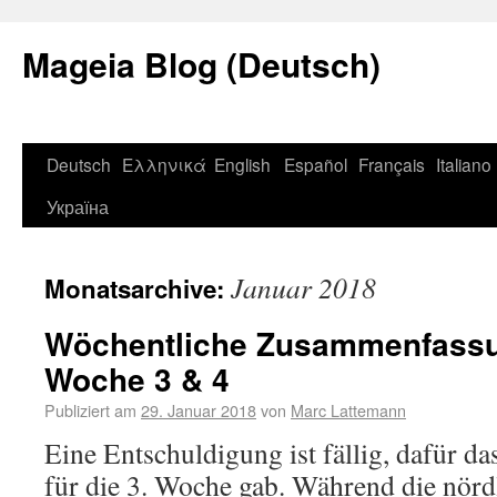
Mageia Blog (Deutsch)
Deutsch
Ελληνικά
English
Español
Français
Italiano
Україна
Januar 2018
Monatsarchive:
Wöchentliche Zusammenfassu
Woche 3 & 4
Publiziert am
29. Januar 2018
von
Marc Lattemann
Eine Entschuldigung ist fällig, dafür da
für die 3. Woche gab. Während die nörd