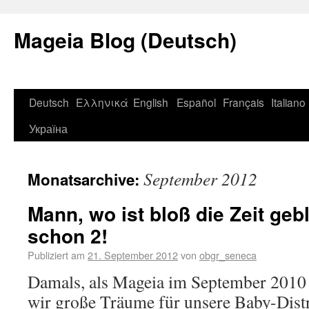
Mageia Blog (Deutsch)
Deutsch
Ελληνικά
English
Español
Français
Italiano
Україна
September 2012
Monatsarchive:
Mann, wo ist bloß die Zeit geb
schon 2!
Publiziert am
21. September 2012
von
obgr_seneca
Damals, als Mageia im September 2010 
wir große Träume für unsere Baby-Distro.