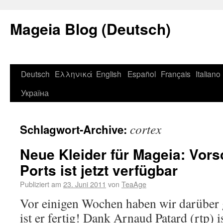
Mageia Blog (Deutsch)
Deutsch
Ελληνικά
English
Español
Français
Italiano
Україна
cortex
Schlagwort-Archive:
Neue Kleider für Mageia: Vor
Ports ist jetzt verfügbar
Publiziert am
23. Juni 2011
von
TeaAge
Vor einigen Wochen haben wir darüber
ist er fertig! Dank Arnaud Patard (rtp)