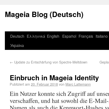
Mageia Blog (Deutsch)
Deutsch
Ελληνικά
English
Español
Français
Italiano
Україна
←
Update zu Entschärfung von Spectre-Meltdown
Gepla
Einbruch in Mageia Identity
Publiziert am
20. Februar 2018
von
Marc Lattemann
Ein Nutzer konnte sich Zugriff auf un
verschaffen, und hat sowohl die E-Mail
Namen als auch die Kennwort-Hashes von