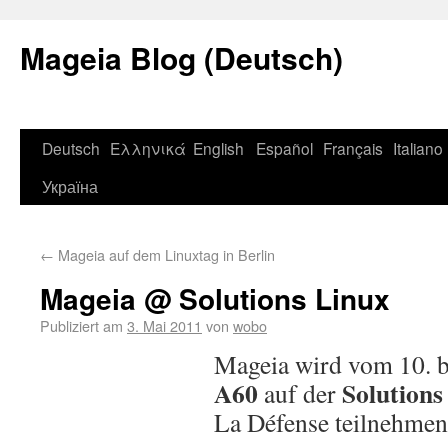
Mageia Blog (Deutsch)
Deutsch
Ελληνικά
English
Español
Français
Italiano
Україна
←
Mageia auf dem Linuxtag in Berlin
Mageia @ Solutions Linux
Publiziert am
3. Mai 2011
von
wobo
Mageia wird vom 10. b
A60
Solutions
auf der
La Défense teilnehmen