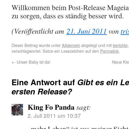
Willkommen beim Post-Release Mageia. 
zu sorgen, dass es ständig besser wird.
(Veröffentlicht am
21. Juni 2011
von
tri
Dieser Beitrag wurde unter
Allgemein
abgelegt und mit
berichte
verschlagwortet. Setze ein Lesezeichen auf den
Permalink
.
←
Unser Baby ist da!
Neue Kle
Eine Antwort auf
Gibt es ein 
ersten Release?
King Fo Panda
sagt:
2. Juli 2011 um 10:37
„mehr Leben“ ist aus meiner Sicht