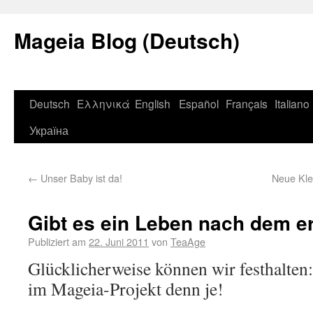
Mageia Blog (Deutsch)
Deutsch
Ελληνικά
English
Español
Français
Italiano
Україна
←
Unser Baby ist da!
Neue Kle
Gibt es ein Leben nach dem e
Publiziert am
22. Juni 2011
von
TeaAge
Glücklicherweise können wir festhalten
im Mageia-Projekt denn je!