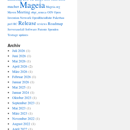
Mageia
macher
Mageia.org
Meeting
Maven
obgr_seneca
OIN
Open
Invention Network
OpenRheinRuhr
Paketbau
Release
Roadmap
perl
RC
reviews
Serverausfall
Software Patente
Spenden
Testtage
updates
Archiv
Juli 2026
(1)
Juni 2026
(1)
Mai 2026
(1)
April 2026
(2)
März 2026
(1)
Februar 2026
(1)
Januar 2026
(1)
Mai 2025
(1)
Januar 2024
(1)
Oktober 2023
(1)
September 2023
(1)
Mai 2023
(1)
März 2023
(1)
November 2022
(1)
August 2022
(1)
April 2022
(1)