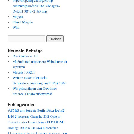
http://blog.mageia.org/en/wp-
content/uploads/2016/07/Mageia-
Default-3840×2160.png
Mageia
Planet Mageia
Wiki
Neueste Beiträge
Die Stärke der 10
Maßnahmen um unsere Webdienste zu
schützen
Mageia 10 RC1
Weitere außerordentliche
Generalversammlung am 7. Mai 2026
Wir präsentieren den Gewinner
unseres Kunstwettbewerbs!
Schlagwörter
Alpha
Beta
Beta2
arm
berichte
Berlin
Blog
bootstrap
Chemnitz 2011
Code of
FOSDEM
Conduct
cortex
Events
Forum
iso
Hosting
i18n
ielo
Java
LibreOffice
Linuxtag
Logo
Live-CD
Lost Oasis
LSM