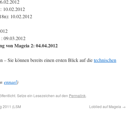
06.02.2012
n: 10.02.2012
i18n): 10.02.2012
2012
 : 09.03.2012
ng von Mageia 2: 04.04.2012
 – Sie können bereits einen ersten Blick auf die
technischen
on
ennael
)
öffentlicht. Setze ein Lesezeichen auf den
Permalink
.
ng 2011 (LSM
Loblied auf Mageia
→