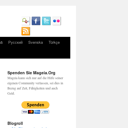
nă
Русский
Svenska
Türkçe
Spenden Sie Mageia.Org
Mageia kann sich nur auf die Hilfe seiner
eigenen Community verlassen, sei dies in
Bezug auf Zeit, Fähigkeiten und auch
Geld.
Blogroll