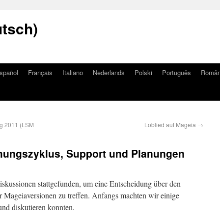
utsch)
spañol
Français
Italiano
Nederlands
Polski
Português
Româ
ng 2011 (LSM
Loblied auf Mageia
→
chungszyklus, Support und Planungen
skussionen stattgefunden, um eine Entscheidung über den
r Mageiaversionen zu treffen. Anfangs machten wir einige
und diskutieren konnten.