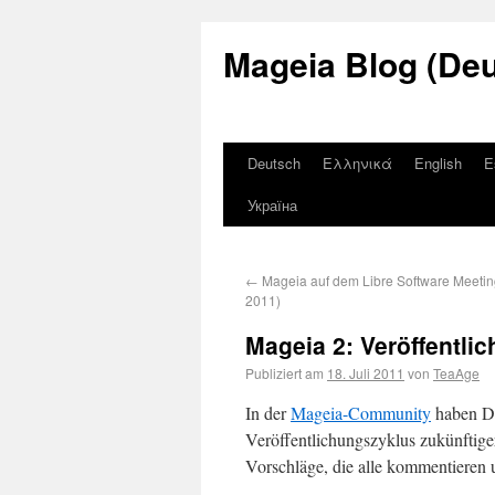
Mageia Blog (De
Deutsch
Ελληνικά
English
E
Україна
←
Mageia auf dem Libre Software Meeti
2011)
Mageia 2: Veröffentli
Publiziert am
18. Juli 2011
von
TeaAge
In der
Mageia-Community
haben Di
Veröffentlichungszyklus zukünftige
Vorschläge, die alle kommentieren 