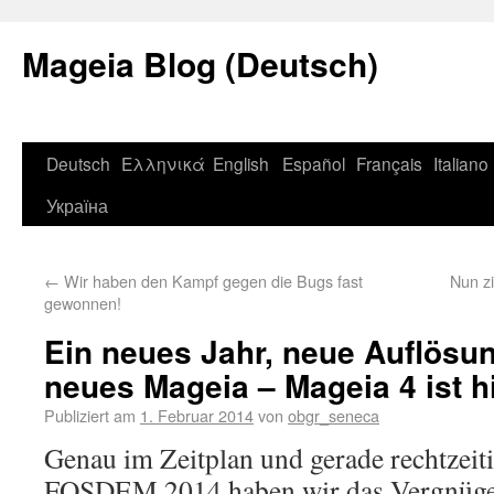
Mageia Blog (Deutsch)
Deutsch
Ελληνικά
English
Español
Français
Italiano
Україна
←
Wir haben den Kampf gegen die Bugs fast
Nun z
gewonnen!
Ein neues Jahr, neue Auflösu
neues Mageia – Mageia 4 ist hi
Publiziert am
1. Februar 2014
von
obgr_seneca
Genau im Zeitplan und gerade rechtzeit
FOSDEM 2014 haben wir das Vergnüge