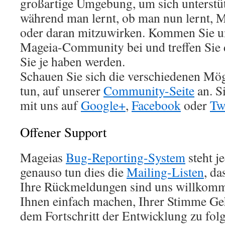
großartige Umgebung, um sich unterstüt
während man lernt, ob man nun lernt, 
oder daran mitzuwirken. Kommen Sie un
Mageia-Community bei und treffen Sie d
Sie je haben werden.
Schauen Sie sich die verschiedenen Mögl
tun, auf unserer
Community-Seite
an. S
mit uns auf
Google+
,
Facebook
oder
Tw
Offener Support
Mageias
Bug-Reporting-System
steht j
genauso tun dies die
Mailing-Listen
, da
Ihre Rückmeldungen sind uns willkomm
Ihnen einfach machen, Ihrer Stimme Ge
dem Fortschritt der Entwicklung zu fol