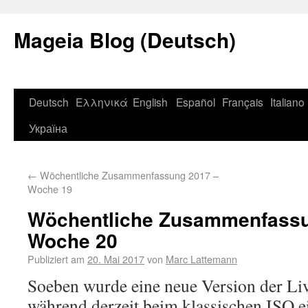
Mageia Blog (Deutsch)
Deutsch
Ελληνικά
English
Español
Français
Italiano
Україна
←
Wöchentliche Zusammenfassung 2017 –
Woche 19
Wöchentliche Zusammenfassu
Woche 20
Publiziert am
20. Mai 2017
von
Marc Lattemann
Soeben wurde eine neue Version der Liv
während derzeit beim klassischen ISO e