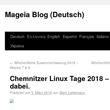
Mageia Blog (Deutsch)
Deutsch
Ελληνικά
English
Español
Français
Italiano
Україна
←
Wöchentliche Zusammenfassung 2018 –
Wöchentlic
Woche 7 & 8
Chemnitzer Linux Tage 2018 –
dabei.
Publiziert am
3. März 2018
von
Marc Lattemann