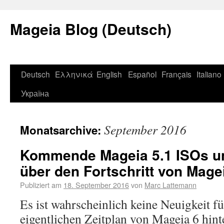
Mageia Blog (Deutsch)
Deutsch
Ελληνικά
English
Español
Français
Italiano
Україна
September 2016
Monatsarchive:
Kommende Mageia 5.1 ISOs u
über den Fortschritt von Mage
Publiziert am
18. September 2016
von
Marc Lattemann
Es ist wahrscheinlich keine Neuigkeit fü
eigentlichen Zeitplan von Mageia 6 hint