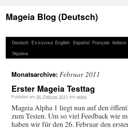
Mageia Blog (Deutsch)
Deutsch
Ελληνικά
English
Español
Français
Italiano
Україна
Februar 2011
Monatsarchive:
Erster Mageia Testtag
Publiziert am
26. Februar 2011
von
wobo
Mageia Alpha 1 liegt nun auf den öffent
zum Testen. Um so viel Feedback wie 
haben wir für den 26. Februar den ersten