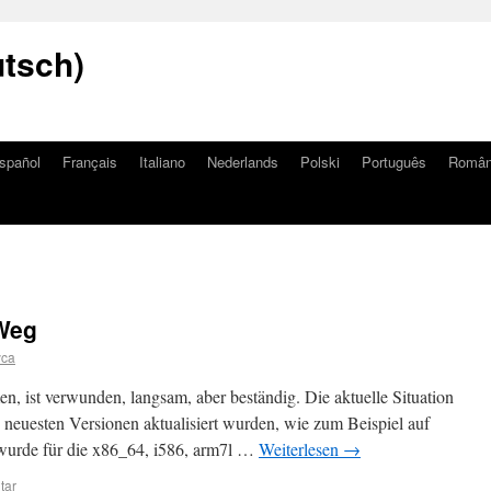
utsch)
spañol
Français
Italiano
Nederlands
Polski
Português
Româ
 Weg
yca
 ist verwunden, langsam, aber beständig. Die aktuelle Situation
e neuesten Versionen aktualisiert wurden, wie zum Beispiel auf
 wurde für die x86_64, i586, arm7l …
Weiterlesen
→
tar