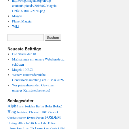
http://blog.mageia.org/en/wp-
content/uploads/2016/07/Mageia-
Default-3840×2160.png
Mageia
Planet Mageia
Wiki
Neueste Beiträge
Die Stärke der 10
Maßnahmen um unsere Webdienste zu
schützen
Mageia 10 RC1
Weitere außerordentliche
Generalversammlung am 7. Mai 2026
Wir präsentieren den Gewinner
unseres Kunstwettbewerbs!
Schlagwörter
Alpha
Beta
Beta2
arm
berichte
Berlin
Blog
bootstrap
Chemnitz 2011
Code of
FOSDEM
Conduct
cortex
Events
Forum
iso
Hosting
i18n
ielo
Java
LibreOffice
Linuxtag
Logo
Live-CD
Lost Oasis
LSM