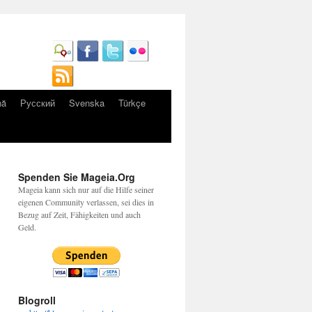
nă
Русский
Svenska
Türkçe
Spenden Sie Mageia.Org
Mageia kann sich nur auf die Hilfe seiner
eigenen Community verlassen, sei dies in
Bezug auf Zeit, Fähigkeiten und auch
Geld.
Blogroll