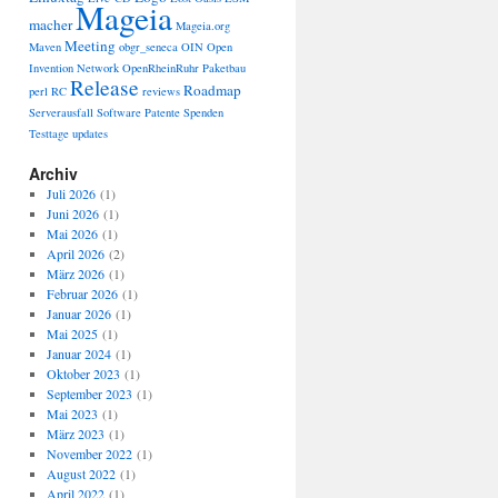
Mageia
macher
Mageia.org
Meeting
Maven
obgr_seneca
OIN
Open
Invention Network
OpenRheinRuhr
Paketbau
Release
Roadmap
perl
RC
reviews
Serverausfall
Software Patente
Spenden
Testtage
updates
Archiv
Juli 2026
(1)
Juni 2026
(1)
Mai 2026
(1)
April 2026
(2)
März 2026
(1)
Februar 2026
(1)
Januar 2026
(1)
Mai 2025
(1)
Januar 2024
(1)
Oktober 2023
(1)
September 2023
(1)
Mai 2023
(1)
März 2023
(1)
November 2022
(1)
August 2022
(1)
April 2022
(1)