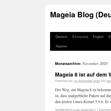
Mageia Blog (De
Deutsch
Ελληνικά
English
E
Україна
November 2020
Monatsarchive:
Mageia 8 ist auf dem
Publiziert am
14. November 2020
von
ps
Der Weg, um Mageia 8 zu bekommen,
ist, dass maßgebliche Pakete auf di
den letzten Linux-Kernel 5.9.6. Er
Veröffentlicht unter
Allgemein
|
1 Kommen