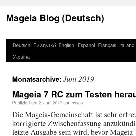
Mageia Blog (Deutsch)
Deutsch
Ελληνικά
English
Español
Français
Italiano
Україна
Juni 2019
Monatsarchive:
Mageia 7 RC zum Testen her
Publiziert am
2. Juni 2019
von
psyca
Die Mageia-Gemeinschaft ist sehr erfreut
korrigierte Zwischenfassung anzukündig
letzte Ausgabe sein wird, bevor Mageia 7