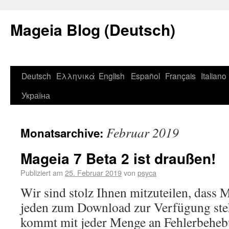
Mageia Blog (Deutsch)
Deutsch
Ελληνικά
English
Español
Français
Italiano
Україна
Februar 2019
Monatsarchive:
Mageia 7 Beta 2 ist draußen!
Publiziert am
25. Februar 2019
von
psyca
Wir sind stolz Ihnen mitzuteilen, dass 
jeden zum Download zur Verfügung steh
kommt mit jeder Menge an Fehlerbehebu