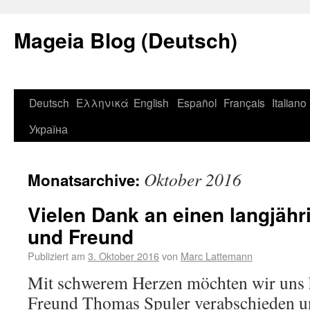
Mageia Blog (Deutsch)
Deutsch
Ελληνικά
English
Español
Français
Italiano
Україна
Oktober 2016
Monatsarchive:
Vielen Dank an einen langjähri
und Freund
Publiziert am
3. Oktober 2016
von
Marc Lattemann
Mit schwerem Herzen möchten wir uns 
Freund Thomas Spuler verabschieden u