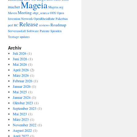
Mageia
macher
Mageia.org
Meeting
Maven
obgr_seneca
OIN
Open
Invention Network
OpenRheinRuhr
Paketbau
Release
Roadmap
perl
RC
reviews
Serverausfall
Software Patente
Spenden
Testtage
updates
Archiv
Juli 2026
(1)
Juni 2026
(1)
Mai 2026
(1)
April 2026
(2)
März 2026
(1)
Februar 2026
(1)
Januar 2026
(1)
Mai 2025
(1)
Januar 2024
(1)
Oktober 2023
(1)
September 2023
(1)
Mai 2023
(1)
März 2023
(1)
November 2022
(1)
August 2022
(1)
April 2022
(1)