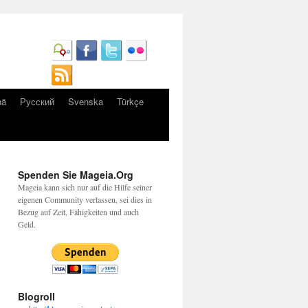
nă
Русский
Svenska
Türkçe
Spenden Sie Mageia.Org
Mageia kann sich nur auf die Hilfe seiner
eigenen Community verlassen, sei dies in
Bezug auf Zeit, Fähigkeiten und auch
Geld.
Blogroll