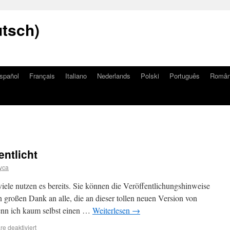
utsch)
spañol
Français
Italiano
Nederlands
Polski
Português
Româ
entlicht
yca
iele nutzen es bereits. Sie können die Veröffentlichungshinweise
en großen Dank an alle, die an dieser tollen neuen Version von
nn ich kaum selbst einen …
Weiterlesen
→
e deaktiviert