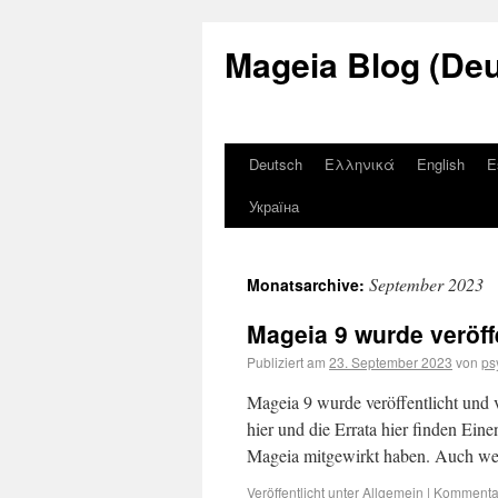
Mageia Blog (De
Deutsch
Ελληνικά
English
E
Україна
September 2023
Monatsarchive:
Mageia 9 wurde veröff
Publiziert am
23. September 2023
von
ps
Mageia 9 wurde veröffentlicht und v
hier und die Errata hier finden Ein
Mageia mitgewirkt haben. Auch we
Veröffentlicht unter
Allgemein
|
Kommentar