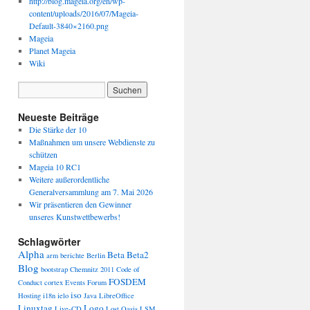
http://blog.mageia.org/en/wp-
content/uploads/2016/07/Mageia-
Default-3840×2160.png
Mageia
Planet Mageia
Wiki
Neueste Beiträge
Die Stärke der 10
Maßnahmen um unsere Webdienste zu
schützen
Mageia 10 RC1
Weitere außerordentliche
Generalversammlung am 7. Mai 2026
Wir präsentieren den Gewinner
unseres Kunstwettbewerbs!
Schlagwörter
Alpha
Beta
Beta2
arm
berichte
Berlin
Blog
bootstrap
Chemnitz 2011
Code of
FOSDEM
Conduct
cortex
Events
Forum
iso
Hosting
i18n
ielo
Java
LibreOffice
Linuxtag
Logo
Live-CD
Lost Oasis
LSM