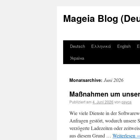
Mageia Blog (De
Deutsch
Ελληνικά
English
E
Україна
Juni 2026
Monatsarchive:
Maßnahmen um unsere
Publiziert am
4. Juni 2026
von
psyca
Wie viele Dienste in der Softwarew
Anfragen gestört, wodurch unsere Se
verzögerte Ladezeiten oder zeitwei
aus diesem Grund …
Weiterlesen