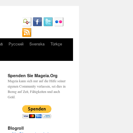
nă
Русский
Svenska
Türkçe
Spenden Sie Mageia.Org
Mageia kann sich nur auf die Hilfe seiner
eigenen Community verlassen, sei dies in
Bezug auf Zeit, Fähigkeiten und auch
Geld.
Blogroll