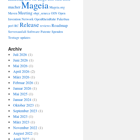
Mageia
macher
Mageia.org
Meeting
Maven
obgr_seneca
OIN
Open
Invention Network
OpenRheinRuhr
Paketbau
Release
Roadmap
perl
RC
reviews
Serverausfall
Software Patente
Spenden
Testtage
updates
Archiv
Juli 2026
(1)
Juni 2026
(1)
Mai 2026
(1)
April 2026
(2)
März 2026
(1)
Februar 2026
(1)
Januar 2026
(1)
Mai 2025
(1)
Januar 2024
(1)
Oktober 2023
(1)
September 2023
(1)
Mai 2023
(1)
März 2023
(1)
November 2022
(1)
August 2022
(1)
April 2022
(1)