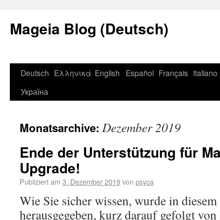
Mageia Blog (Deutsch)
Deutsch
Ελληνικά
English
Español
Français
Italiano
Україна
Dezember 2019
Monatsarchive:
Ende der Unterstützung für Ma
Upgrade!
Publiziert am
3. Dezember 2019
von
psyca
Wie Sie sicher wissen, wurde in diese
herausgegeben, kurz darauf gefolgt von 