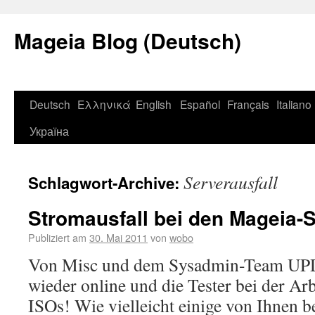
Mageia Blog (Deutsch)
Deutsch
Ελληνικά
English
Español
Français
Italiano
Україна
Serverausfall
Schlagwort-Archive:
Stromausfall bei den Mageia-
Publiziert am
30. Mai 2011
von
wobo
Von Misc und dem Sysadmin-Team UPD
wieder online und die Tester bei der Arb
ISOs! Wie vielleicht einige von Ihnen 