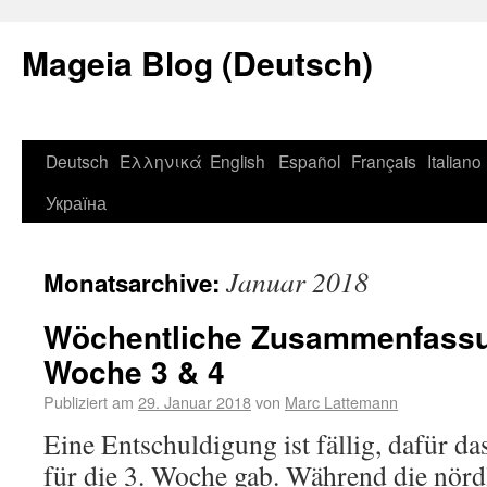
Mageia Blog (Deutsch)
Deutsch
Ελληνικά
English
Español
Français
Italiano
Україна
Januar 2018
Monatsarchive:
Wöchentliche Zusammenfassu
Woche 3 & 4
Publiziert am
29. Januar 2018
von
Marc Lattemann
Eine Entschuldigung ist fällig, dafür da
für die 3. Woche gab. Während die nörd