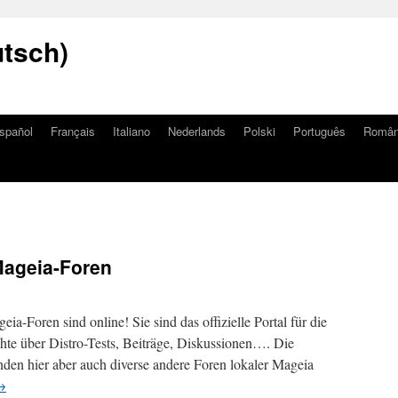
utsch)
spañol
Français
Italiano
Nederlands
Polski
Português
Româ
Mageia-Foren
ia-Foren sind online! Sie sind das offizielle Portal für die
te über Distro-Tests, Beiträge, Diskussionen…. Die
inden hier aber auch diverse andere Foren lokaler Mageia
→