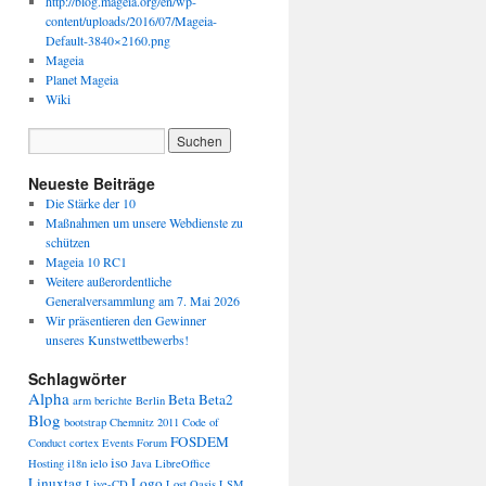
http://blog.mageia.org/en/wp-
content/uploads/2016/07/Mageia-
Default-3840×2160.png
Mageia
Planet Mageia
Wiki
Neueste Beiträge
Die Stärke der 10
Maßnahmen um unsere Webdienste zu
schützen
Mageia 10 RC1
Weitere außerordentliche
Generalversammlung am 7. Mai 2026
Wir präsentieren den Gewinner
unseres Kunstwettbewerbs!
Schlagwörter
Alpha
Beta
Beta2
arm
berichte
Berlin
Blog
bootstrap
Chemnitz 2011
Code of
FOSDEM
Conduct
cortex
Events
Forum
iso
Hosting
i18n
ielo
Java
LibreOffice
Linuxtag
Logo
Live-CD
Lost Oasis
LSM