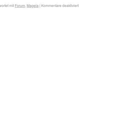
ortet mit
Forum
,
Mageia
|
Kommentare deaktiviert