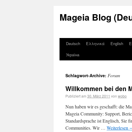
Mageia Blog (De
Deutsch
Ελληνικά
English
E
Україна
Forum
Schlagwort-Archive:
Willkommen bei den 
Publiziert am
30. März 2011
von
wobo
Nun haben wir es geschafft: die Mage
Mageia Community: Support, Berich
Standardsprache ist Englisch, Sie f
Communities. Wir …
Weiterlesen