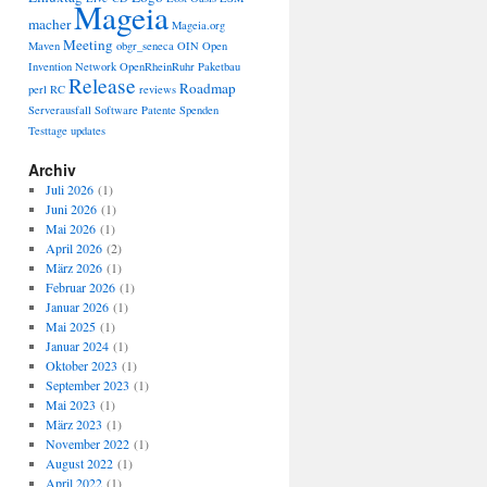
Mageia
macher
Mageia.org
Meeting
Maven
obgr_seneca
OIN
Open
Invention Network
OpenRheinRuhr
Paketbau
Release
Roadmap
perl
RC
reviews
Serverausfall
Software Patente
Spenden
Testtage
updates
Archiv
Juli 2026
(1)
Juni 2026
(1)
Mai 2026
(1)
April 2026
(2)
März 2026
(1)
Februar 2026
(1)
Januar 2026
(1)
Mai 2025
(1)
Januar 2024
(1)
Oktober 2023
(1)
September 2023
(1)
Mai 2023
(1)
März 2023
(1)
November 2022
(1)
August 2022
(1)
April 2022
(1)