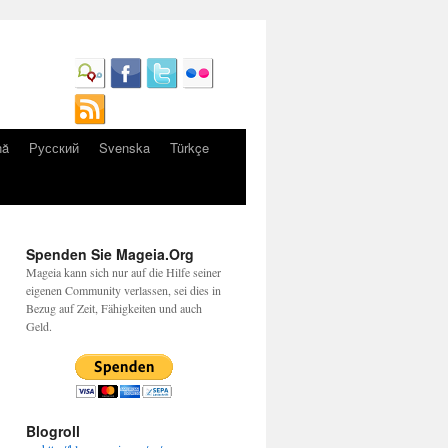
nă
Русский
Svenska
Türkçe
Spenden Sie Mageia.Org
Mageia kann sich nur auf die Hilfe seiner
eigenen Community verlassen, sei dies in
Bezug auf Zeit, Fähigkeiten und auch
Geld.
Blogroll