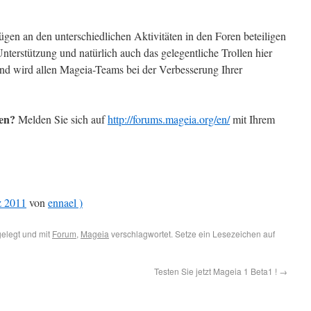
.
ügen an den unterschiedlichen Aktivitäten in den Foren beteiligen
terstützung und natürlich auch das gelegentliche Trollen hier
 und wird allen Mageia-Teams bei der Verbesserung Ihrer
ren?
Melden Sie sich auf
http://forums.mageia.org/en/
mit Ihrem
z 2011
von
ennael )
elegt und mit
Forum
,
Mageia
verschlagwortet. Setze ein Lesezeichen auf
Testen Sie jetzt Mageia 1 Beta1 !
→