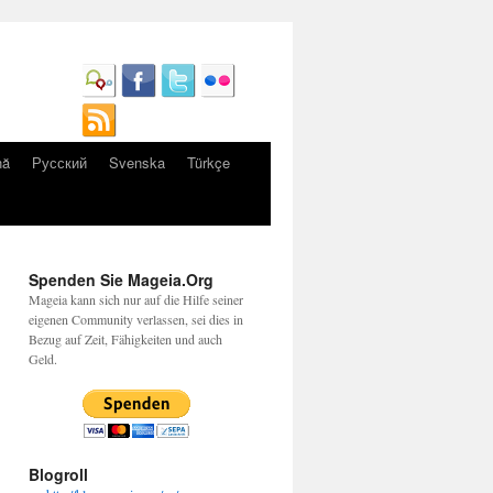
nă
Русский
Svenska
Türkçe
Spenden Sie Mageia.Org
Mageia kann sich nur auf die Hilfe seiner
eigenen Community verlassen, sei dies in
Bezug auf Zeit, Fähigkeiten und auch
Geld.
Blogroll