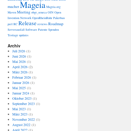
Mageia
macher
Mageia.org
Meeting
Maven
obgr_seneca
OIN
Open
Invention Network
OpenRheinRuhr
Paketbau
Release
Roadmap
perl
RC
reviews
Serverausfall
Software Patente
Spenden
Testtage
updates
Archiv
Juli 2026
(1)
Juni 2026
(1)
Mai 2026
(1)
April 2026
(2)
März 2026
(1)
Februar 2026
(1)
Januar 2026
(1)
Mai 2025
(1)
Januar 2024
(1)
Oktober 2023
(1)
September 2023
(1)
Mai 2023
(1)
März 2023
(1)
November 2022
(1)
August 2022
(1)
April 2022
(1)