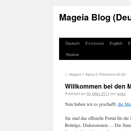
Mageia Blog (De
Deutsch
Ελληνικά
English
E
Україна
←
Mageia 1 Alpha 2: Primavera ist da!
Willkommen bei den 
Publiziert am
30. März 2011
von
wobo
Nun haben wir es geschafft:
die Ma
Sie sind das offizielle Portal für d
Beiträge, Diskussionen…. Die Stand