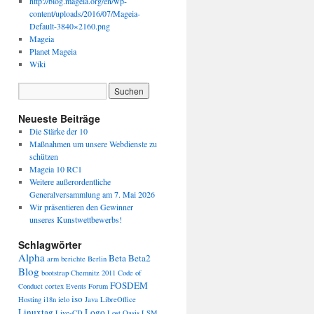
http://blog.mageia.org/en/wp-
content/uploads/2016/07/Mageia-
Default-3840×2160.png
Mageia
Planet Mageia
Wiki
Neueste Beiträge
Die Stärke der 10
Maßnahmen um unsere Webdienste zu
schützen
Mageia 10 RC1
Weitere außerordentliche
Generalversammlung am 7. Mai 2026
Wir präsentieren den Gewinner
unseres Kunstwettbewerbs!
Schlagwörter
Alpha
Beta
Beta2
arm
berichte
Berlin
Blog
bootstrap
Chemnitz 2011
Code of
FOSDEM
Conduct
cortex
Events
Forum
iso
Hosting
i18n
ielo
Java
LibreOffice
Linuxtag
Logo
Live-CD
Lost Oasis
LSM