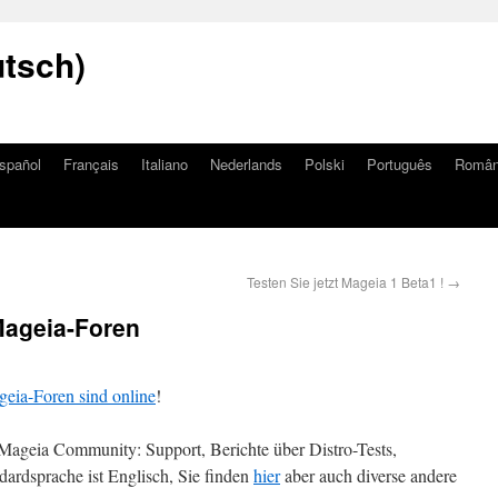
utsch)
spañol
Français
Italiano
Nederlands
Polski
Português
Româ
Testen Sie jetzt Mageia 1 Beta1 !
→
Mageia-Foren
geia-Foren sind online
!
ie Mageia Community: Support, Berichte über Distro-Tests,
ardsprache ist Englisch, Sie finden
hier
aber auch diverse andere