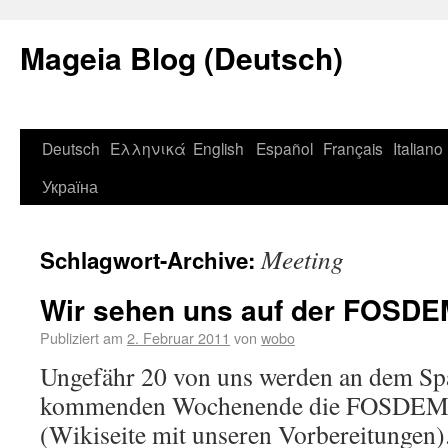
Mageia Blog (Deutsch)
Deutsch
Ελληνικά
English
Español
Français
Italiano
Україна
Meeting
Schlagwort-Archive:
Wir sehen uns auf der FOSDE
Publiziert am
2. Februar 2011
von
wobo
Ungefähr 20 von uns werden an dem Sp
kommenden Wochenende die FOSDEM i
(Wikiseite mit unseren Vorbereitungen