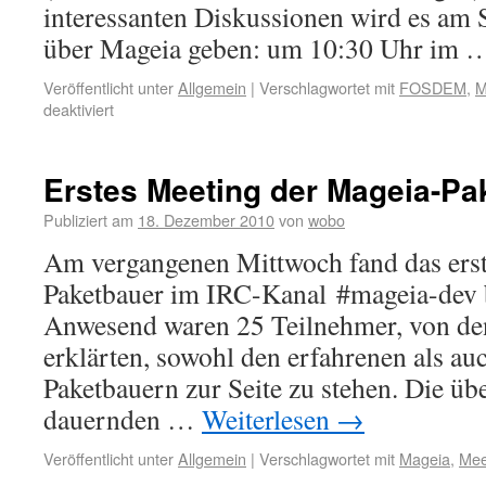
interessanten Diskussionen wird es am 
über Mageia geben: um 10:30 Uhr im
Veröffentlicht unter
Allgemein
|
Verschlagwortet mit
FOSDEM
,
M
deaktiviert
Erstes Meeting der Mageia-Pa
Publiziert am
18. Dezember 2010
von
wobo
Am vergangenen Mittwoch fand das erst
Paketbauer im IRC-Kanal #mageia-dev b
Anwesend waren 25 Teilnehmer, von dene
erklärten, sowohl den erfahrenen als a
Paketbauern zur Seite zu stehen. Die üb
dauernden …
Weiterlesen
→
Veröffentlicht unter
Allgemein
|
Verschlagwortet mit
Mageia
,
Mee