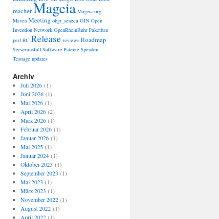
Mageia
macher
Mageia.org
Meeting
Maven
obgr_seneca
OIN
Open
Invention Network
OpenRheinRuhr
Paketbau
Release
Roadmap
perl
RC
reviews
Serverausfall
Software Patente
Spenden
Testtage
updates
Archiv
Juli 2026
(1)
Juni 2026
(1)
Mai 2026
(1)
April 2026
(2)
März 2026
(1)
Februar 2026
(1)
Januar 2026
(1)
Mai 2025
(1)
Januar 2024
(1)
Oktober 2023
(1)
September 2023
(1)
Mai 2023
(1)
März 2023
(1)
November 2022
(1)
August 2022
(1)
April 2022
(1)