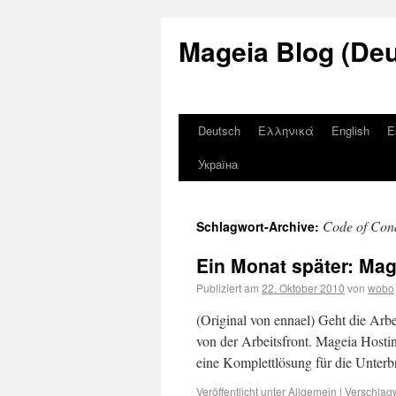
Mageia Blog (De
Deutsch
Ελληνικά
English
E
Україна
Code of Con
Schlagwort-Archive:
Ein Monat später: Mag
Publiziert am
22. Oktober 2010
von
wobo
(Original von ennael) Geht die Arbe
von der Arbeitsfront. Mageia Hosti
eine Komplettlösung für die Unter
Veröffentlicht unter
Allgemein
|
Verschlagw