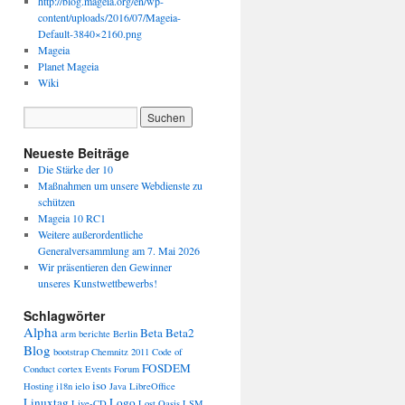
http://blog.mageia.org/en/wp-
content/uploads/2016/07/Mageia-
Default-3840×2160.png
Mageia
Planet Mageia
Wiki
Neueste Beiträge
Die Stärke der 10
Maßnahmen um unsere Webdienste zu
schützen
Mageia 10 RC1
Weitere außerordentliche
Generalversammlung am 7. Mai 2026
Wir präsentieren den Gewinner
unseres Kunstwettbewerbs!
Schlagwörter
Alpha
Beta
Beta2
arm
berichte
Berlin
Blog
bootstrap
Chemnitz 2011
Code of
FOSDEM
Conduct
cortex
Events
Forum
iso
Hosting
i18n
ielo
Java
LibreOffice
Linuxtag
Logo
Live-CD
Lost Oasis
LSM