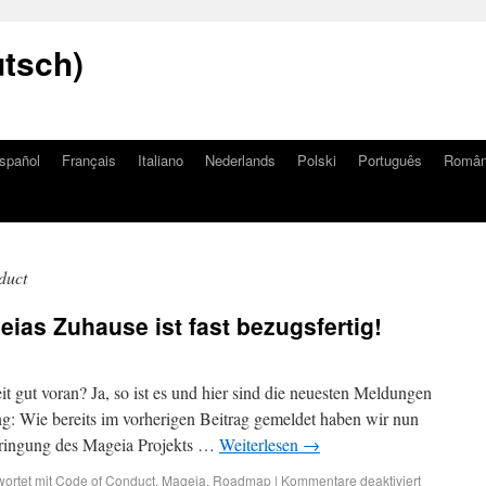
utsch)
spañol
Français
Italiano
Nederlands
Polski
Português
Româ
duct
eias Zuhause ist fast bezugsfertig!
it gut voran? Ja, so ist es und hier sind die neuesten Meldungen
ng: Wie bereits im vorherigen Beitrag gemeldet haben wir nun
bringung des Mageia Projekts …
Weiterlesen
→
ortet mit
Code of Conduct
,
Mageia
,
Roadmap
|
Kommentare deaktiviert