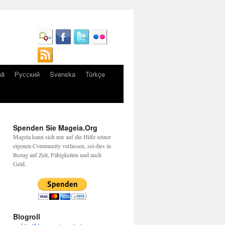
nă
Русский
Svenska
Türkçe
Spenden Sie Mageia.Org
Mageia kann sich nur auf die Hilfe seiner
eigenen Community verlassen, sei dies in
Bezug auf Zeit, Fähigkeiten und auch
Geld.
Blogroll