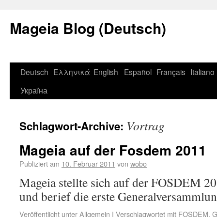
Mageia Blog (Deutsch)
Deutsch
Ελληνικά
English
Español
Français
Italiano
Україна
Vortrag
Schlagwort-Archive:
Mageia auf der Fosdem 2011
Publiziert am
10. Februar 2011
von
wobo
Mageia stellte sich auf der FOSDEM 201
und berief die erste Generalversammlun
Veröffentlicht unter
Allgemein
|
Verschlagwortet mit
FOSDEM
,
G