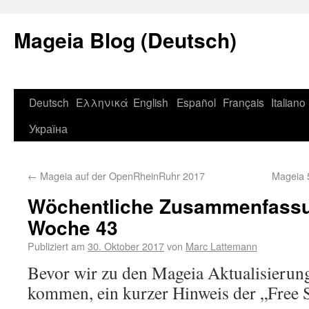
Mageia Blog (Deutsch)
Deutsch
Ελληνικά
English
Español
Français
Italiano
Україна
←
Mageia auf der OpenRheinRuhr 2017
Mageia 
Wöchentliche Zusammenfassu
Woche 43
Publiziert am
30. Oktober 2017
von
Marc Lattemann
Bevor wir zu den Mageia Aktualisierun
kommen, ein kurzer Hinweis der „Free 