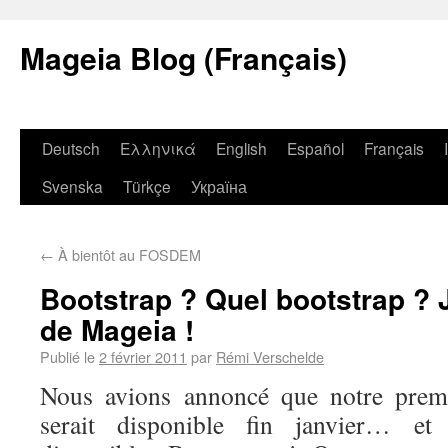
Mageia Blog (Français)
Deutsch
Ελληνικά
English
Español
Français
Svenska
Türkçe
Україна
←
À bientôt au FOSDEM
Bootstrap ? Quel bootstrap ? 
de Mageia !
Publié le
2 février 2011
par
Rémi Verschelde
Nous avions annoncé que notre prem
serait disponible fin janvier… et