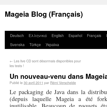
Mageia Blog (Français)
Deutsch
Ελληνικά
English
Español
Français
Svenska
Türkçe
Україна
←
Les live CD sont désormais disponibles pour
les tests !
Un nouveau-venu dans Mageia
Publié le
30 avril 2011
par
Rémi Verschelde
Le packaging de Java dans la distrib
(depuis laquelle Mageia a été fork
inutilisable. Beaucoup de paquets ét