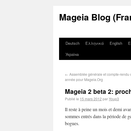
Mageia Blog (Fra
Deutsch
Ελληνικά
English
E
Україна
←
Assemblée générale et compte-rendu d
année pour Mageia.Org
Mageia 2 beta 2: proch
Publié le
15 mars 2012
par
Youp3
Il reste à peine un mois et demi av
sommes entrés dans la période de gel
bogues.