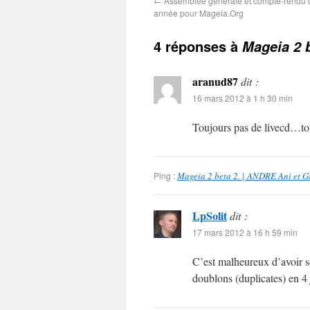
←
Assemblée générale et compte-rendu d
année pour Mageia.Org
4 réponses à
Mageia 2 b
aranud87
dit :
16 mars 2012 à 1 h 30 min
Toujours pas de livecd…touj
Ping :
Mageia 2 beta 2. | ANDRE Ani et 
LpSolit
dit :
17 mars 2012 à 16 h 59 min
C’est malheureux d’avoir s
doublons (duplicates) en 4 