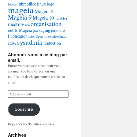
libreoffice
linux
logo
Joueurs
mageia
Mageia 8
Mageia 9
Mageia 10
mandriva
organisation
meeting
non
outils Mageia
packaging
paris
PIPA
Publication
salon
Security
solutionslinux
sysadmin
traduction
SOPA
Abonnez-vous à ce blog par
email.
Entrez votre adresse email pour vous
abonner à ce blog et recevoir une
notification de chaque nouvel article par
email.
Souscrire
Rejoignez les 95 autres abonnés
Archives