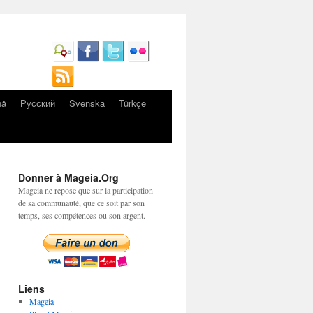
nă
Русский
Svenska
Türkçe
Donner à Mageia.Org
Mageia ne repose que sur la participation
de sa communauté, que ce soit par son
temps, ses compétences ou son argent.
Liens
Mageia