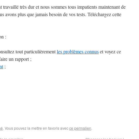
t travaillé très dur et nous sommes tous impatients maintenant de
us avons plus que jamais besoin de vos tests. Téléchargez cette
on :
onsultez tout particulièrement
les problèmes connus
et voyez ce
aire un rapport ;
nt
;
sé
. Vous pouvez la mettre en favoris avec
ce permalien
.