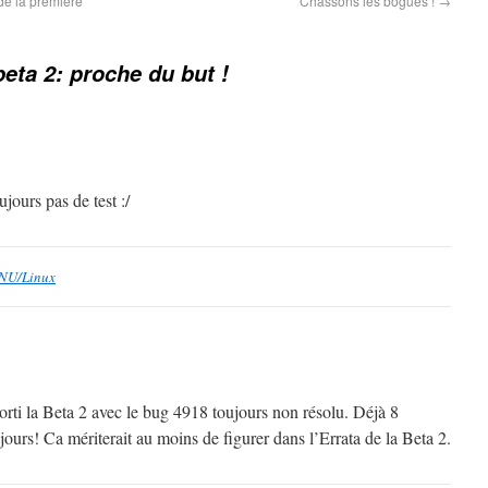
e la première
Chassons les bogues !
→
eta 2: proche du but !
ours pas de test :/
GNU/Linux
orti la Beta 2 avec le bug 4918 toujours non résolu. Déjà 8
jours! Ca mériterait au moins de figurer dans l’Errata de la Beta 2.