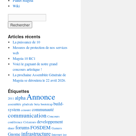
Planet Mageia
Wiki
Articles récents
La puissance de 10
Mesures de protection de nos services
web
Mageia 10 RC1
Voici le gagnant de notre grand
concours artistique !
La prochaine Assemblée Générale de
Mageia se déroulera le 22 avril 2026.
Étiquettes
Annonce
alpha
2011
build-
assemblée générale
beta
bootstrap
system
communauté
censure
communication
Concours
developpement
conférence
Créateurs
forums
FOSDEM
diner
Gamers
infrastructure
Gnome
Internet
iso