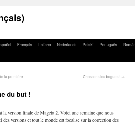
nçais)
spañol
Français
Italiano
Nederlands
Polski
Português
Româ
e la première
Chassons les bogues !
→
e du but !
ant la version finale de Mageia 2. Voici une semaine que nous
 des versions et tout le monde est focalisé sur la correction des