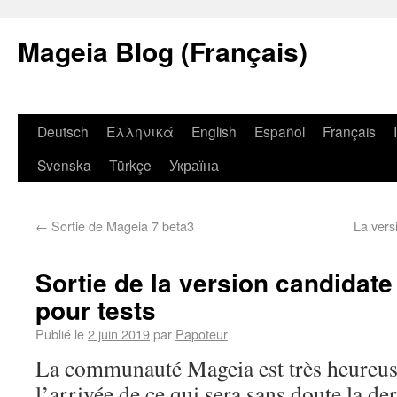
Mageia Blog (Français)
Deutsch
Ελληνικά
English
Español
Français
Svenska
Türkçe
Україна
←
Sortie de Mageia 7 beta3
La vers
Sortie de la version candidat
pour tests
Publié le
2 juin 2019
par
Papoteur
La communauté Mageia est très heureus
l’arrivée de ce qui sera sans doute la der