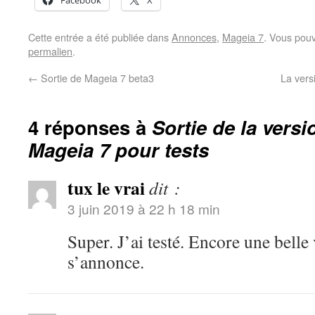
Facebook
X
Cette entrée a été publiée dans
Annonces
,
Mageia 7
. Vous pouv
permalien
.
←
Sortie de Mageia 7 beta3
La vers
4 réponses à
Sortie de la vers
Mageia 7 pour tests
tux le vrai
dit :
3 juin 2019 à 22 h 18 min
Super. J’ai testé. Encore une belle
s’annonce.