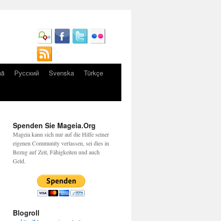
nă
Русский
Svenska
Türkçe
Spenden Sie Mageia.Org
Mageia kann sich nur auf die Hilfe seiner
eigenen Community verlassen, sei dies in
Bezug auf Zeit, Fähigkeiten und auch
Geld.
Blogroll