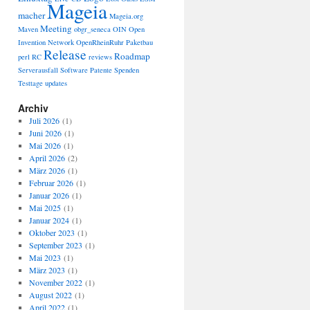
Mageia
macher
Mageia.org
Meeting
Maven
obgr_seneca
OIN
Open
Invention Network
OpenRheinRuhr
Paketbau
Release
Roadmap
perl
RC
reviews
Serverausfall
Software Patente
Spenden
Testtage
updates
Archiv
Juli 2026
(1)
Juni 2026
(1)
Mai 2026
(1)
April 2026
(2)
März 2026
(1)
Februar 2026
(1)
Januar 2026
(1)
Mai 2025
(1)
Januar 2024
(1)
Oktober 2023
(1)
September 2023
(1)
Mai 2023
(1)
März 2023
(1)
November 2022
(1)
August 2022
(1)
April 2022
(1)