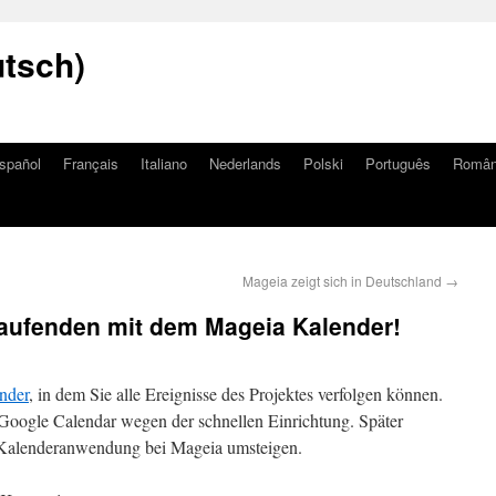
utsch)
spañol
Français
Italiano
Nederlands
Polski
Português
Româ
Mageia zeigt sich in Deutschland
→
Laufenden mit dem Mageia Kalender!
nder
, in dem Sie alle Ereignisse des Projektes verfolgen können.
ls Google Calendar wegen der schnellen Einrichtung. Später
 Kalenderanwendung bei Mageia umsteigen.