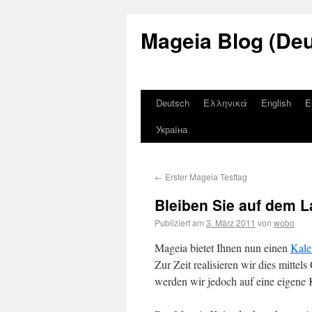
Mageia Blog (De
Deutsch
Ελληνικά
English
E
Україна
←
Erster Mageia Testtag
Bleiben Sie auf dem 
Publiziert am
3. März 2011
von
wobo
Mageia bietet Ihnen nun einen
Kale
Zur Zeit realisieren wir dies mitte
werden wir jedoch auf eine eigene