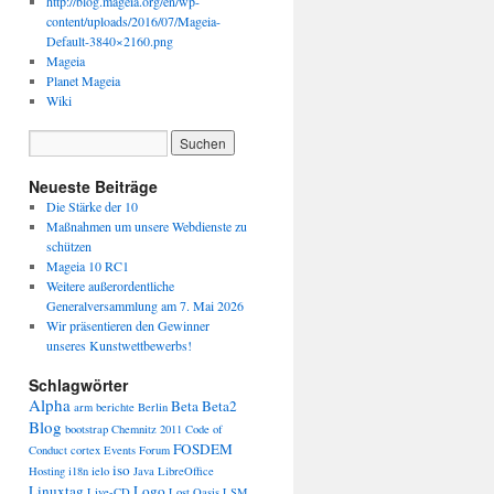
http://blog.mageia.org/en/wp-
content/uploads/2016/07/Mageia-
Default-3840×2160.png
Mageia
Planet Mageia
Wiki
Neueste Beiträge
Die Stärke der 10
Maßnahmen um unsere Webdienste zu
schützen
Mageia 10 RC1
Weitere außerordentliche
Generalversammlung am 7. Mai 2026
Wir präsentieren den Gewinner
unseres Kunstwettbewerbs!
Schlagwörter
Alpha
Beta
Beta2
arm
berichte
Berlin
Blog
bootstrap
Chemnitz 2011
Code of
FOSDEM
Conduct
cortex
Events
Forum
iso
Hosting
i18n
ielo
Java
LibreOffice
Linuxtag
Logo
Live-CD
Lost Oasis
LSM