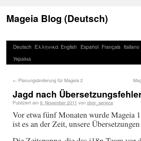
Mageia Blog (Deutsch)
Deutsch
Ελληνικά
English
Español
Français
Italiano
Україна
←
Planungsänderung für Mageia 2
Mag
Jagd nach Übersetzungsfehle
Publiziert am
9. November 2011
von
obgr_seneca
Vor etwa fünf Monaten wurde Mageia 1 
ist es an der Zeit, unsere Übersetzunge
Die Zeitspanne, die das i18n-Team vor 