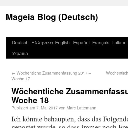
Mageia Blog (Deutsch)
Deutsch
Ελληνικά
English
Español
Français
Italiano
Україна
←
Wöchentliche Zusammenfassung 2017 –
Wöchentlic
Woche 17
Wöchentliche Zusammenfassu
Woche 18
Publiziert am
7. Mai 2017
von
Marc Lattemann
Ich könnte behaupten, dass das Folgend
gepostet wurde, so dass immer noch Frei