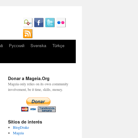
nă
Русский
Svenska
Türkçe
Donar a Mageia.Org
Mageia only relies on its own community
involvement, be it time, skills, money.
Sitios de interés
BlogDrake
Mageia