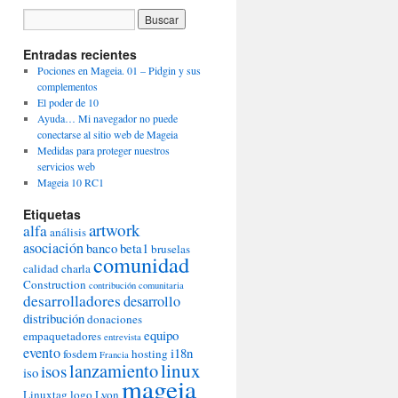
Entradas recientes
Pociones en Mageia. 01 – Pidgin y sus
complementos
El poder de 10
Ayuda… Mi navegador no puede
conectarse al sitio web de Mageia
Medidas para proteger nuestros
servicios web
Mageia 10 RC1
Etiquetas
artwork
alfa
análisis
asociación
banco
beta1
bruselas
comunidad
calidad
charla
Construction
contribución comunitaria
desarrolladores
desarrollo
distribución
donaciones
equipo
empaquetadores
entrevista
evento
i18n
fosdem
hosting
Francia
lanzamiento
linux
isos
iso
mageia
Linuxtag
logo
Lyon