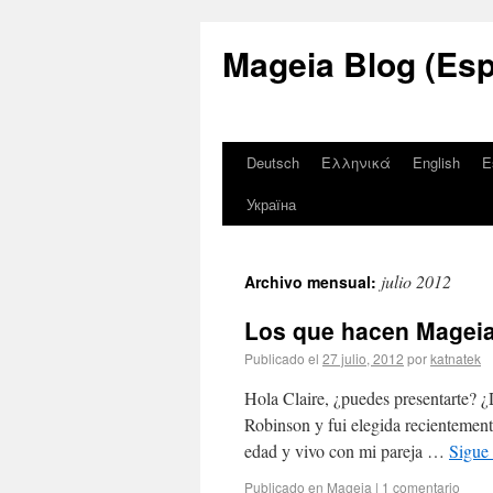
Mageia Blog (Esp
Deutsch
Ελληνικά
English
E
Україна
julio 2012
Archivo mensual:
Los que hacen Mageia
Publicado el
27 julio, 2012
por
katnatek
Hola Claire, ¿puedes presentarte? 
Robinson y fui elegida recientement
edad y vivo con mi pareja …
Sigue
Publicado en
Mageia
|
1 comentario