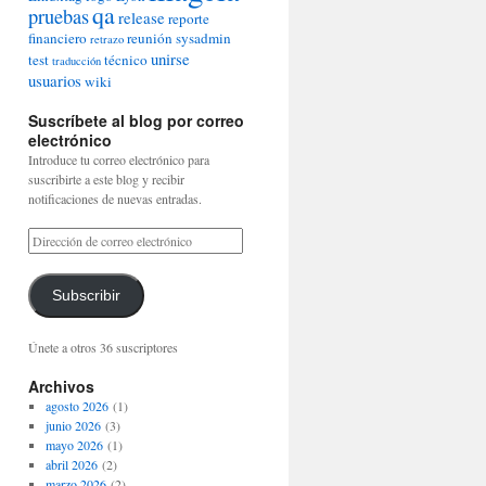
qa
pruebas
release
reporte
financiero
reunión
sysadmin
retrazo
unirse
test
técnico
traducción
usuarios
wiki
Suscríbete al blog por correo
electrónico
Introduce tu correo electrónico para
suscribirte a este blog y recibir
notificaciones de nuevas entradas.
Subscribir
Únete a otros 36 suscriptores
Archivos
agosto 2026
(1)
junio 2026
(3)
mayo 2026
(1)
abril 2026
(2)
marzo 2026
(2)