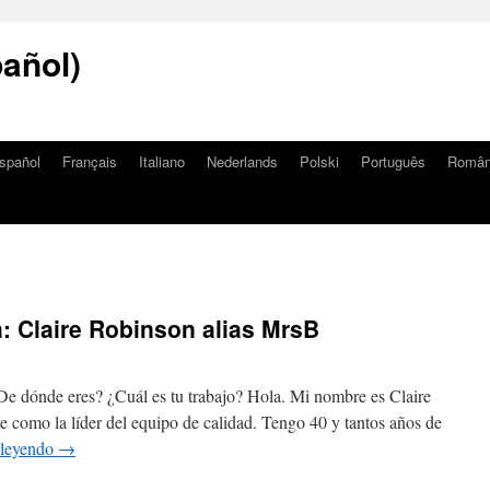
añol)
spañol
Français
Italiano
Nederlands
Polski
Português
Româ
: Claire Robinson alias MrsB
¿De dónde eres? ¿Cuál es tu trabajo? Hola. Mi nombre es Claire
e como la líder del equipo de calidad. Tengo 40 y tantos años de
 leyendo
→