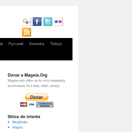
nă
Русский
Svenska
Türkçe
Donar a Mageia.Org
Mageia only relies on its own community
involvement, be it time, skills, money.
Sitios de interés
BlogDrake
Mageia