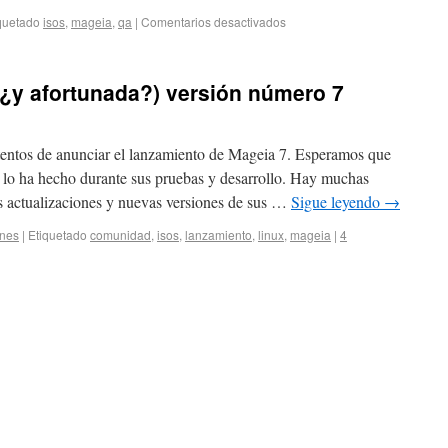
quetado
isos
,
mageia
,
qa
|
Comentarios desactivados
(¿y afortunada?) versión número 7
ntos de anunciar el lanzamiento de Mageia 7. Esperamos que
o lo ha hecho durante sus pruebas y desarrollo. Hay muchas
es actualizaciones y nuevas versiones de sus …
Sigue leyendo
→
ones
|
Etiquetado
comunidad
,
isos
,
lanzamiento
,
linux
,
mageia
|
4