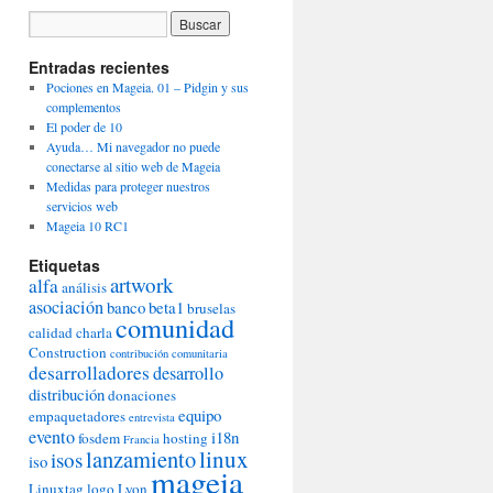
Entradas recientes
Pociones en Mageia. 01 – Pidgin y sus
complementos
El poder de 10
Ayuda… Mi navegador no puede
conectarse al sitio web de Mageia
Medidas para proteger nuestros
servicios web
Mageia 10 RC1
Etiquetas
artwork
alfa
análisis
asociación
banco
beta1
bruselas
comunidad
calidad
charla
Construction
contribución comunitaria
desarrolladores
desarrollo
distribución
donaciones
equipo
empaquetadores
entrevista
evento
i18n
fosdem
hosting
Francia
lanzamiento
linux
isos
iso
mageia
Linuxtag
logo
Lyon