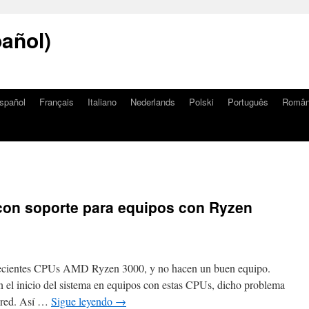
añol)
spañol
Français
Italiano
Nederlands
Polski
Português
Româ
 con soporte para equipos con Ryzen
s recientes CPUs AMD Ryzen 3000, y no hacen un buen equipo.
 el inicio del sistema en equipos con estas CPUs, dicho problema
e red. Así …
Sigue leyendo
→