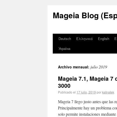
Mageia Blog (Esp
Deutsch
Ελληνικά
English
E
Україна
julio 2019
Archivo mensual:
Mageia 7.1, Mageia 7
3000
Publicado el
17 julio, 2019
por
katnatek
Mageia 7 llego justo antes que la
Principalmente hay un problema con
solo permite instalaciones mediant