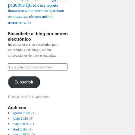
qa
pruebas
release
reporte
financiero
reunión
sysadmin
retrazo
unirse
test
técnico
traducción
usuarios
wiki
Suscríbete al blog por correo
electrónico
Introduce tu correo electrónico para
suscribirte a este blog y recibir
notificaciones de nuevas entradas.
Subscribir
Únete a otros 36 suscriptores
Archivos
agosto 2026
(1)
junio 2026
(3)
mayo 2026
(1)
abril 2026
(2)
marzo 2026
(2)