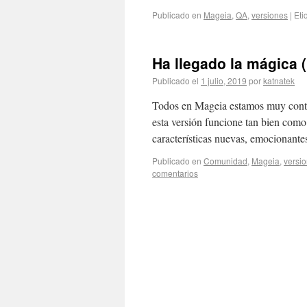
Publicado en
Mageia
,
QA
,
versiones
|
Eti
Ha llegado la mágica 
Publicado el
1 julio, 2019
por
katnatek
Todos en Mageia estamos muy conte
esta versión funcione tan bien com
características nuevas, emocionant
Publicado en
Comunidad
,
Mageia
,
versi
comentarios