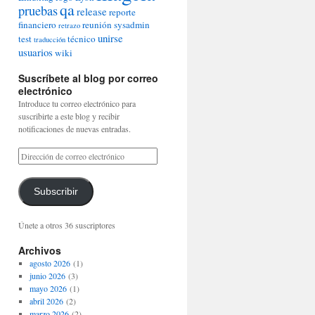
qa
pruebas
release
reporte
financiero
reunión
sysadmin
retrazo
unirse
test
técnico
traducción
usuarios
wiki
Suscríbete al blog por correo
electrónico
Introduce tu correo electrónico para
suscribirte a este blog y recibir
notificaciones de nuevas entradas.
Subscribir
Únete a otros 36 suscriptores
Archivos
agosto 2026
(1)
junio 2026
(3)
mayo 2026
(1)
abril 2026
(2)
marzo 2026
(2)