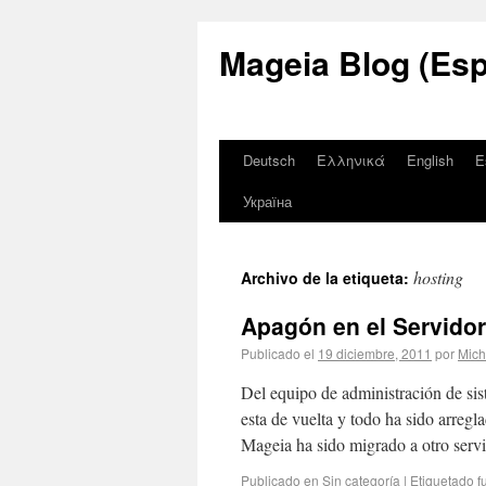
Mageia Blog (Esp
Deutsch
Ελληνικά
English
E
Україна
hosting
Archivo de la etiqueta:
Apagón en el Servidor
Publicado el
19 diciembre, 2011
por
Mic
Del equipo de administración de si
esta de vuelta y todo ha sido arreg
Mageia ha sido migrado a otro servi
Publicado en
Sin categoría
|
Etiquetado
f