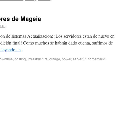
ores de Mageia
SOG
ón de sistemas Actualización: ¡Los servidores están de nuevo en
la edición final! Como muchos se habrán dado cuenta, sufrimos de
e leyendo
→
owntime
,
hosting
,
infrastructure
,
outage
,
power
,
server
|
1 comentario