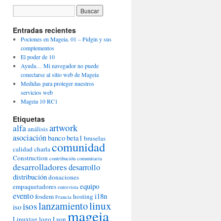
Entradas recientes
Pociones en Mageia. 01 – Pidgin y sus
complementos
El poder de 10
Ayuda… Mi navegador no puede
conectarse al sitio web de Mageia
Medidas para proteger nuestros
servicios web
Mageia 10 RC1
Etiquetas
artwork
alfa
análisis
asociación
banco
beta1
bruselas
comunidad
calidad
charla
Construction
contribución comunitaria
desarrolladores
desarrollo
distribución
donaciones
equipo
empaquetadores
entrevista
evento
i18n
fosdem
hosting
Francia
lanzamiento
linux
isos
iso
mageia
Linuxtag
logo
Lyon