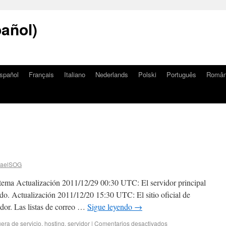
añol)
spañol
Français
Italiano
Nederlands
Polski
Português
Româ
haelSOG
stema Actualización 2011/12/29 00:30 UTC: El servidor principal
lado. Actualización 2011/12/20 15:30 UTC: El sitio oficial de
dor. Las listas de correo …
Sigue leyendo
→
uera de servicio
,
hosting
,
servidor
|
Comentarios desactivados