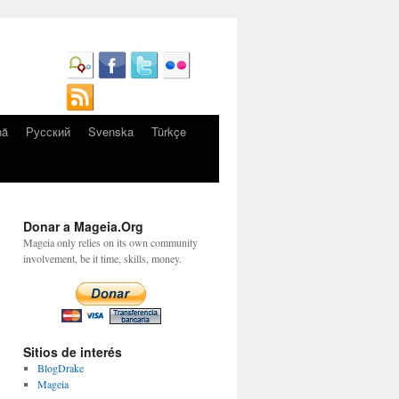
nă
Русский
Svenska
Türkçe
Donar a Mageia.Org
Mageia only relies on its own community
involvement, be it time, skills, money.
Sitios de interés
BlogDrake
Mageia