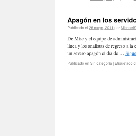
Apagón en los servid
Publicado el
28 mayo, 2011
por
Michael
De Misc y el equipo de administraci
línea y los analistas de regreso a 
un severo apagón el día de …
Sigu
Publicado en
Sin categoría
|
Etiquetado
d