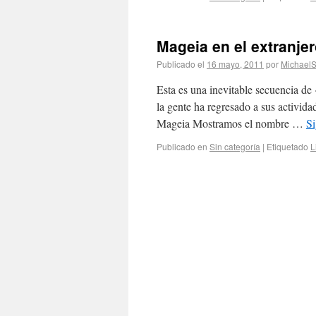
Mageia en el extranje
Publicado el
16 mayo, 2011
por
Michael
Esta es una inevitable secuencia d
la gente ha regresado a sus activida
Mageia Mostramos el nombre …
S
Publicado en
Sin categoría
|
Etiquetado
L