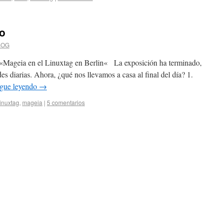
ro
SOG
e «Mageia en el Linuxtag en Berlin« La exposición ha terminado,
des diarias. Ahora, ¿qué nos llevamos a casa al final del día? 1.
igue leyendo
→
inuxtag
,
mageia
|
5 comentarios