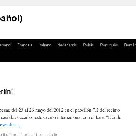
añol)
spañol
Français
Italiano
Nederlands
Polski
Português
Româ
rlín!
zar, del 23 al 26 mayo del 2012 en el pabellón 7.2 del recinto
e casi dos décadas, este evento internacional con el lema “Dónde
leyendo
→
erlin
,
linux
,
Linuxtag
|
1 comentario