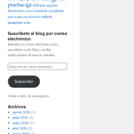
qa
pruebas
release
reporte
financiero
reunión
sysadmin
retrazo
unirse
test
técnico
traducción
usuarios
wiki
Suscríbete al blog por correo
electrónico
Introduce tu correo electrónico para
suscribirte a este blog y recibir
notificaciones de nuevas entradas.
Subscribir
Únete a otros 36 suscriptores
Archivos
agosto 2026
(1)
junio 2026
(3)
mayo 2026
(1)
abril 2026
(2)
marzo 2026
(2)