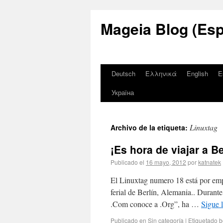
Mageia Blog (Esp
Deutsch
Ελληνικά
English
E
Україна
Linuxtag
Archivo de la etiqueta:
¡Es hora de viajar a Be
Publicado el
16 mayo, 2012
por
katnatek
El Linuxtag numero 18 está por empe
ferial de Berlín, Alemania.. Durant
.Com conoce a .Org”, ha …
Sigue 
Publicado en
Sin categoría
|
Etiquetado
b