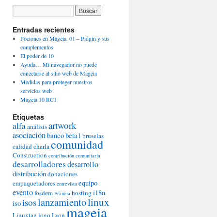
Entradas recientes
Pociones en Mageia. 01 – Pidgin y sus
complementos
El poder de 10
Ayuda… Mi navegador no puede
conectarse al sitio web de Mageia
Medidas para proteger nuestros
servicios web
Mageia 10 RC1
Etiquetas
artwork
alfa
análisis
asociación
banco
beta1
bruselas
comunidad
calidad
charla
Construction
contribución comunitaria
desarrolladores
desarrollo
distribución
donaciones
equipo
empaquetadores
entrevista
evento
i18n
fosdem
hosting
Francia
lanzamiento
linux
isos
iso
mageia
Linuxtag
logo
Lyon