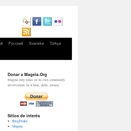
nă
Русский
Svenska
Türkçe
Donar a Mageia.Org
Mageia only relies on its own community
involvement, be it time, skills, money.
Sitios de interés
BlogDrake
Mageia