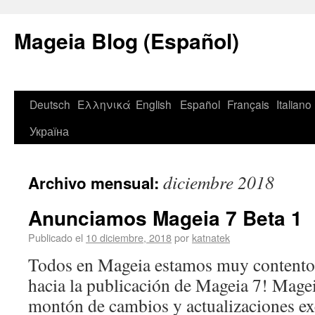
Mageia Blog (Español)
Deutsch
Ελληνικά
English
Español
Français
Italiano
Україна
diciembre 2018
Archivo mensual:
Anunciamos Mageia 7 Beta 1
Publicado el
10 diciembre, 2018
por
katnatek
Todos en Mageia estamos muy contentos
hacia la publicación de Mageia 7! Magei
montón de cambios y actualizaciones exc