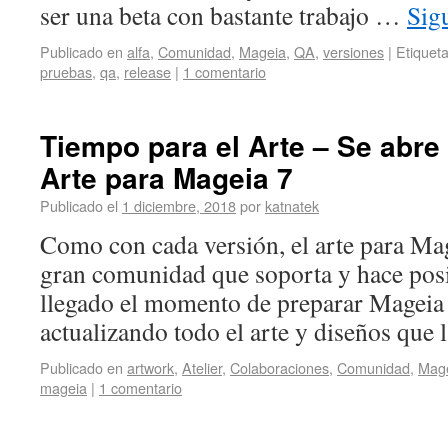
ser una beta con bastante trabajo …
Sig
Publicado en
alfa
,
Comunidad
,
Mageia
,
QA
,
versiones
|
Etiquet
pruebas
,
qa
,
release
|
1 comentario
Tiempo para el Arte – Se abre
Arte para Mageia 7
Publicado el
1 diciembre, 2018
por
katnatek
Como con cada versión, el arte para Mag
gran comunidad que soporta y hace pos
llegado el momento de preparar Mageia 
actualizando todo el arte y diseños que
Publicado en
artwork
,
Atelier
,
Colaboraciones
,
Comunidad
,
Mag
mageia
|
1 comentario