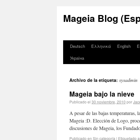
Mageia Blog (Esp
Deutsch
Ελληνικά
English
E
Україна
sysadmin
Archivo de la etiqueta:
Mageia bajo la nieve
Publicado el
30 noviembre, 2010
por
Jac
A pesar de las bajas temperaturas, l
Mageia :D. Elección de Logo, proces
discusiones de Mageia, los Funda
Publicado en
Sin categoría
|
Etiquetado
a