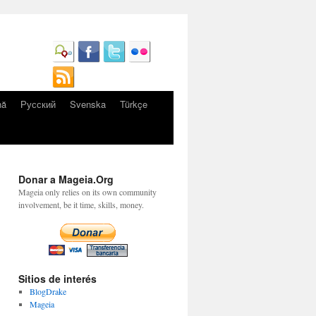
nă
Русский
Svenska
Türkçe
Donar a Mageia.Org
Mageia only relies on its own community
involvement, be it time, skills, money.
Sitios de interés
BlogDrake
Mageia