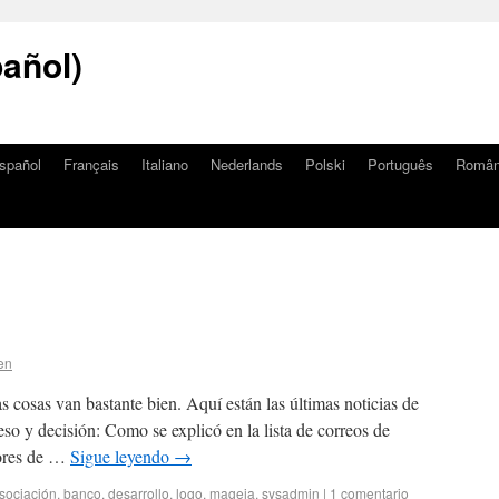
añol)
spañol
Français
Italiano
Nederlands
Polski
Português
Româ
en
as cosas van bastante bien. Aquí están las últimas noticias de
o y decisión: Como se explicó en la lista de correos de
dores de …
Sigue leyendo
→
sociación
,
banco
,
desarrollo
,
logo
,
mageia
,
sysadmin
|
1 comentario