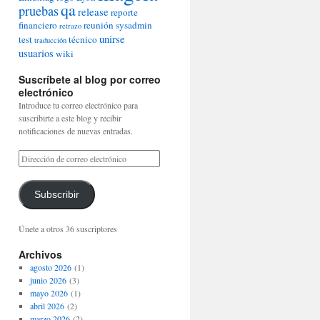
qa
pruebas
release
reporte
financiero
reunión
sysadmin
retrazo
unirse
test
técnico
traducción
usuarios
wiki
Suscríbete al blog por correo
electrónico
Introduce tu correo electrónico para
suscribirte a este blog y recibir
notificaciones de nuevas entradas.
Subscribir
Únete a otros 36 suscriptores
Archivos
agosto 2026
(1)
junio 2026
(3)
mayo 2026
(1)
abril 2026
(2)
marzo 2026
(2)