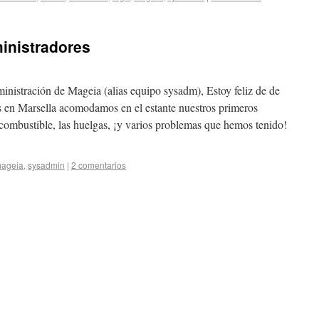
inistradores
inistración de Mageia (alias equipo sysadm), Estoy feliz de de
es en Marsella acomodamos en el estante nuestros primeros
e combustible, las huelgas, ¡y varios problemas que hemos tenido!
ageia
,
sysadmin
|
2 comentarios