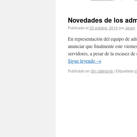
Novedades de los adm
Publicado el
23 octubre, 2010
por
Jacen
En representación del equipo de adm
anunciar que finalmente este viern
servidores, a pesar de la escasez d
Sigue leyendo
→
Publicado en
Sin categoría
|
Etiquetado
m