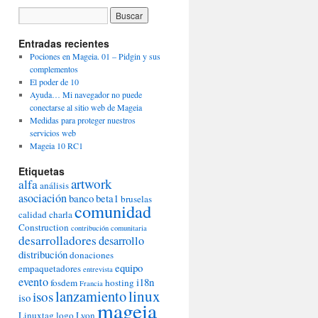
Entradas recientes
Pociones en Mageia. 01 – Pidgin y sus
complementos
El poder de 10
Ayuda… Mi navegador no puede
conectarse al sitio web de Mageia
Medidas para proteger nuestros
servicios web
Mageia 10 RC1
Etiquetas
artwork
alfa
análisis
asociación
banco
beta1
bruselas
comunidad
calidad
charla
Construction
contribución comunitaria
desarrolladores
desarrollo
distribución
donaciones
equipo
empaquetadores
entrevista
evento
i18n
fosdem
hosting
Francia
lanzamiento
linux
isos
iso
mageia
Linuxtag
logo
Lyon