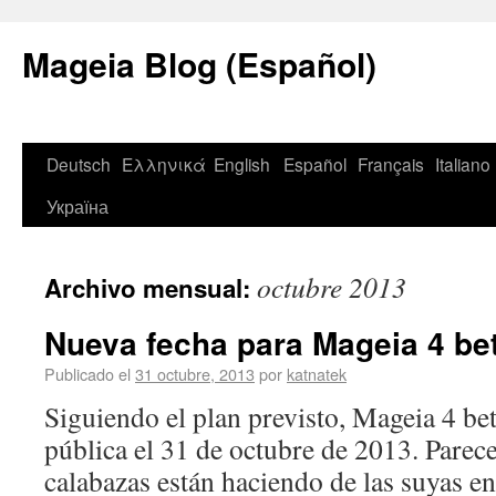
Mageia Blog (Español)
Deutsch
Ελληνικά
English
Español
Français
Italiano
Україна
octubre 2013
Archivo mensual:
Nueva fecha para Mageia 4 be
Publicado el
31 octubre, 2013
por
katnatek
Siguiendo el plan previsto, Mageia 4 be
pública el 31 de octubre de 2013. Parece
calabazas están haciendo de las suyas en