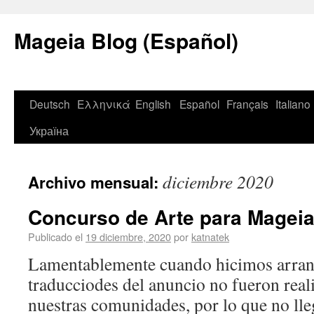
Mageia Blog (Español)
Deutsch
Ελληνικά
English
Español
Français
Italiano
Україна
diciembre 2020
Archivo mensual:
Concurso de Arte para Mageia
Publicado el
19 diciembre, 2020
por
katnatek
Lamentablemente cuando hicimos arran
traducciodes del anuncio no fueron rea
nuestras comunidades, por lo que no ll