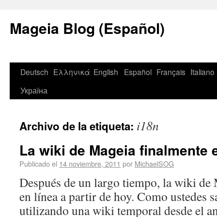
Mageia Blog (Español)
Deutsch
Ελληνικά
English
Español
Français
Italiano
Україна
i18n
Archivo de la etiqueta:
La wiki de Mageia finalmente e
Publicado el
14 noviembre, 2011
por
MichaelSOG
Después de un largo tiempo, la wiki de 
en línea a partir de hoy. Como ustedes 
utilizando una wiki temporal desde el 