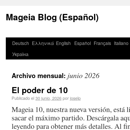
Mageia Blog (Español)
Deutsch
Ελληνικά
English
Español
Français
Italiano
Україна
junio 2026
Archivo mensual:
El poder de 10
Publicado el
30 junio, 2026
por
joselp
Mageia 10, nuestra nueva versión, está l
sacar el máximo partido. Descárgala aq
leyendo para obtener más detalles. Al fin