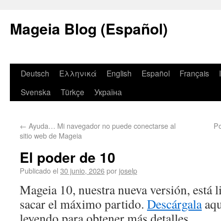
Mageia Blog (Español)
Deutsch
Ελληνικά
English
Español
Français
Svenska
Türkçe
Україна
←
Ayuda… Mi navegador no puede conectarse al
Po
sitio web de Mageia
El poder de 10
Publicado el
30 junio, 2026
por
joselp
Mageia 10, nuestra nueva versión, está l
sacar el máximo partido.
Descárgala
aqu
leyendo para obtener más detalles.