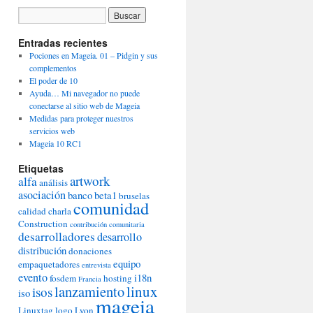
Entradas recientes
Pociones en Mageia. 01 – Pidgin y sus
complementos
El poder de 10
Ayuda… Mi navegador no puede
conectarse al sitio web de Mageia
Medidas para proteger nuestros
servicios web
Mageia 10 RC1
Etiquetas
artwork
alfa
análisis
asociación
banco
beta1
bruselas
comunidad
calidad
charla
Construction
contribución comunitaria
desarrolladores
desarrollo
distribución
donaciones
equipo
empaquetadores
entrevista
evento
i18n
fosdem
hosting
Francia
lanzamiento
linux
isos
iso
mageia
Linuxtag
logo
Lyon