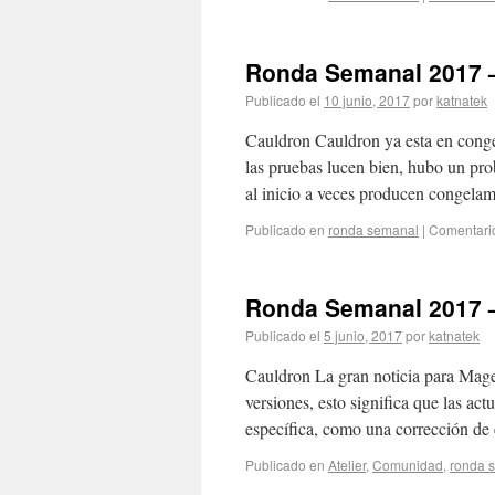
Ronda Semanal 2017 
Publicado el
10 junio, 2017
por
katnatek
Cauldron Cauldron ya esta en conge
las pruebas lucen bien, hubo un pro
al inicio a veces producen congela
Publicado en
ronda semanal
|
Comentari
Ronda Semanal 2017 
Publicado el
5 junio, 2017
por
katnatek
Cauldron La gran noticia para Mage
versiones, esto significa que las ac
específica, como una corrección de 
Publicado en
Atelier
,
Comunidad
,
ronda 