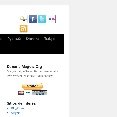
nă
Русский
Svenska
Türkçe
Donar a Mageia.Org
Mageia only relies on its own community
involvement, be it time, skills, money.
Sitios de interés
BlogDrake
Mageia