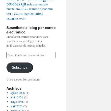
qa
pruebas
release
reporte
financiero
reunión
sysadmin
retrazo
unirse
test
técnico
traducción
usuarios
wiki
Suscríbete al blog por correo
electrónico
Introduce tu correo electrónico para
suscribirte a este blog y recibir
notificaciones de nuevas entradas.
Subscribir
Únete a otros 36 suscriptores
Archivos
agosto 2026
(1)
junio 2026
(3)
mayo 2026
(1)
abril 2026
(2)
marzo 2026
(2)