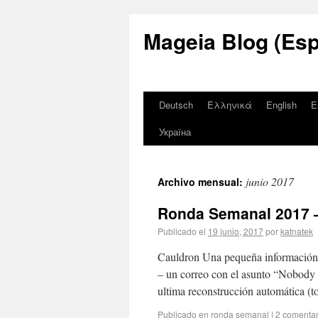
Mageia Blog (Esp
Deutsch
Ελληνικά
English
E
Україна
junio 2017
Archivo mensual:
Ronda Semanal 2017 
Publicado el
19 junio, 2017
por
katnatek
Cauldron Una pequeña información s
– un correo con el asunto “Nobody 
ultima reconstrucción automática (
Publicado en
ronda semanal
|
2 comentar