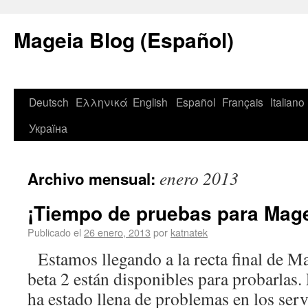
Mageia Blog (Español)
Deutsch
Ελληνικά
English
Español
Français
Italiano
Україна
enero 2013
Archivo mensual:
¡Tiempo de pruebas para Mage
Publicado el
26 enero, 2013
por
katnatek
Estamos llegando a la recta final de Mag
beta 2 están disponibles para probarlas.
ha estado llena de problemas en los serv