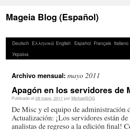
Mageia Blog (Español)
Deutsch
Ελληνικά
English
Español
Français
Italiano
Україна
mayo 2011
Archivo mensual:
Apagón en los servidores de 
Publicado el
28 mayo, 2011
por
MichaelSOG
De Misc y el equipo de administración 
Actualización: ¡Los servidores están de 
analistas de regreso a la edición final