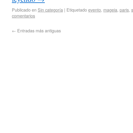
Publicado en
Sin categoría
|
Etiquetado
evento
,
mageia
,
paris
,
comentarios
←
Entradas más antiguas