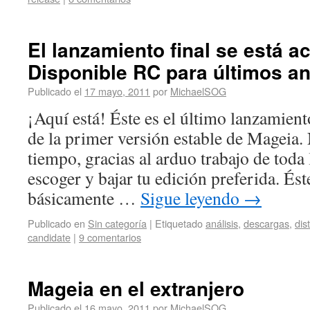
El lanzamiento final se está a
Disponible RC para últimos an
Publicado el
17 mayo, 2011
por
MichaelSOG
¡Aquí está! Éste es el último lanzamient
de la primer versión estable de Mageia
tiempo, gracias al arduo trabajo de tod
escoger y bajar tu edición preferida. És
básicamente …
Sigue leyendo
→
Publicado en
Sin categoría
|
Etiquetado
análisis
,
descargas
,
dis
candidate
|
9 comentarios
Mageia en el extranjero
Publicado el
16 mayo, 2011
por
MichaelSOG