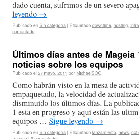
dado cuenta, sufrimos de un severo apa
leyendo
→
Publicado en
Sin categoría
|
Etiquetado
downtime
,
hosting
,
infr
comentario
Últimos días antes de Mageia 
noticias sobre los equipos
Publicado el
27 mayo, 2011
por
MichaelSOG
Como habrán visto en la mesa de activi
empaquetado, la velocidad de actualizac
disminuído los últimos días. La publica
1 esta en progreso y aquí están las ultim
equipos …
Sigue leyendo
→
Publicado en
Sin categoría
|
Etiquetado
lanzamiento
,
news
,
noti
release
|
6 comentarios