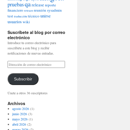
qa
pruebas
release
reporte
financiero
reunión
sysadmin
retrazo
unirse
test
técnico
traducción
usuarios
wiki
Suscríbete al blog por correo
electrónico
Introduce tu correo electrónico para
suscribirte a este blog y recibir
notificaciones de nuevas entradas.
Subscribir
Únete a otros 36 suscriptores
Archivos
agosto 2026
(1)
junio 2026
(3)
mayo 2026
(1)
abril 2026
(2)
marzo 2026
(2)