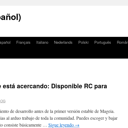
añol)
spañol
Français
Italiano
Nederlands
Polski
Português
Româ
se está acercando: Disponible RC para
SOG
iento de desarrollo antes de la primer versión estable de Mageia.
as al arduo trabajo de toda la comunidad. Puedes escoger y bajar
ento consiste básicamente …
Sigue leyendo
→