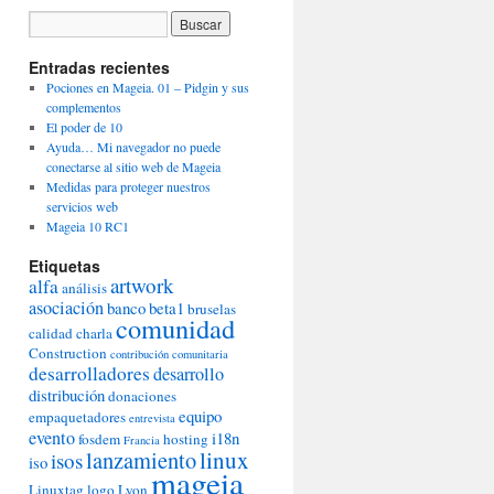
Entradas recientes
Pociones en Mageia. 01 – Pidgin y sus
complementos
El poder de 10
Ayuda… Mi navegador no puede
conectarse al sitio web de Mageia
Medidas para proteger nuestros
servicios web
Mageia 10 RC1
Etiquetas
artwork
alfa
análisis
asociación
banco
beta1
bruselas
comunidad
calidad
charla
Construction
contribución comunitaria
desarrolladores
desarrollo
distribución
donaciones
equipo
empaquetadores
entrevista
evento
i18n
fosdem
hosting
Francia
lanzamiento
linux
isos
iso
mageia
Linuxtag
logo
Lyon