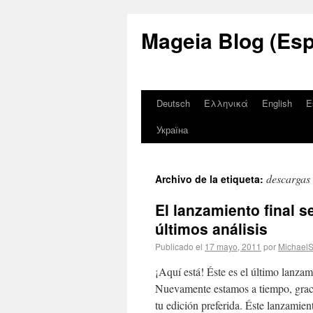
Mageia Blog (Esp
Deutsch
Ελληνικά
English
E
Україна
descargas
Archivo de la etiqueta:
El lanzamiento final 
últimos análisis
Publicado el
17 mayo, 2011
por
Michael
¡Aquí está! Éste es el último lanzam
Nuevamente estamos a tiempo, graci
tu edición preferida. Éste lanzami