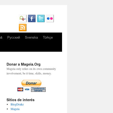
nă
Русский
Svenska
Türkçe
Donar a Mageia.Org
Mageia only relies on its own community
involvement, be it time, skills, money.
Sitios de interés
BlogDrake
Mageia